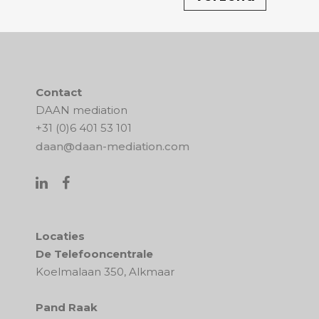
Contact
DAAN mediation
+31 (0)6 401 53 101
daan@daan-mediation.com
Locaties
De Telefooncentrale
Koelmalaan 350, Alkmaar
Pand Raak