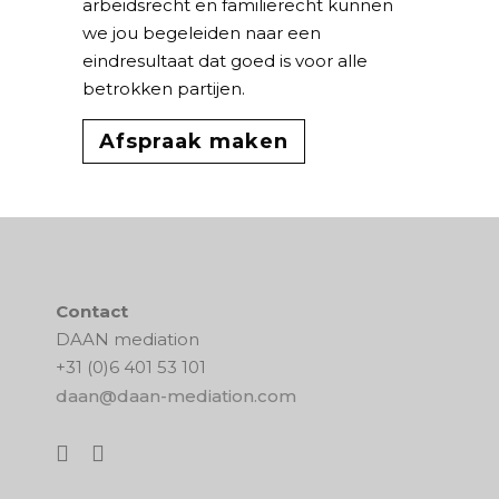
arbeidsrecht en familierecht kunnen
we jou begeleiden naar een
eindresultaat dat goed is voor alle
betrokken partijen.
Afspraak maken
Contact
DAAN mediation
+31 (0)6 401 53 101
daan@daan-mediation.com