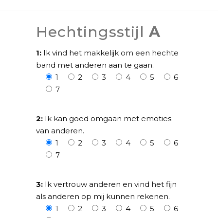
Hechtingsstijl
A
1:
Ik vind het makkelijk om een hechte
band met anderen aan te gaan.
1
2
3
4
5
6
7
2:
Ik kan goed omgaan met emoties
van anderen.
1
2
3
4
5
6
7
3:
Ik vertrouw anderen en vind het fijn
als anderen op mij kunnen rekenen.
1
2
3
4
5
6