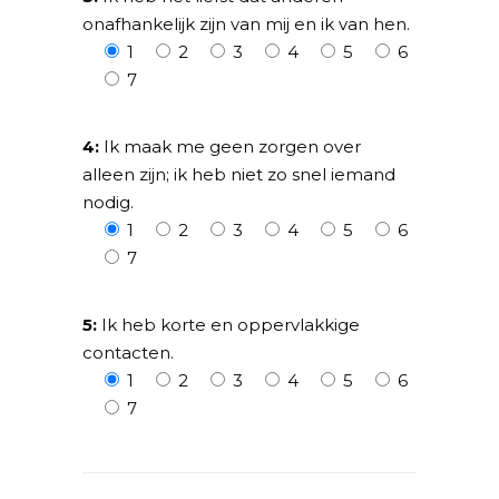
onafhankelijk zijn van mij en ik van hen.
1
2
3
4
5
6
7
4:
Ik maak me geen zorgen over
alleen zijn; ik heb niet zo snel iemand
nodig.
1
2
3
4
5
6
7
5:
Ik heb korte en oppervlakkige
contacten.
1
2
3
4
5
6
7