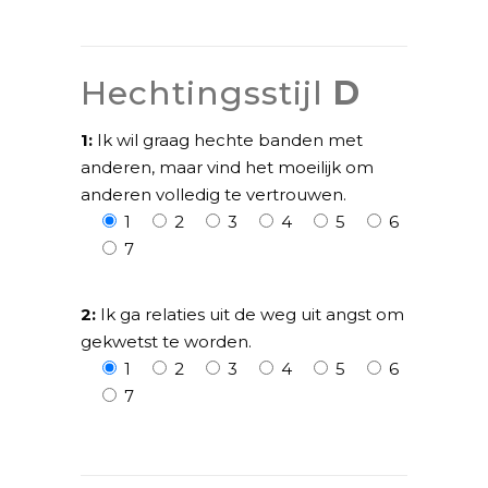
Hechtingsstijl
D
1:
Ik wil graag hechte banden met
anderen, maar vind het moeilijk om
anderen volledig te vertrouwen.
1
2
3
4
5
6
7
2:
Ik ga relaties uit de weg uit angst om
gekwetst te worden.
1
2
3
4
5
6
7