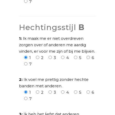
7
Hechtingsstijl
B
1:
Ik maak me er niet overdreven
zorgen over of anderen me aardig
vinden, er voor me zijn of bij me blijven.
1
2
3
4
5
6
7
2:
Ik voel me prettig zonder hechte
banden met anderen.
1
2
3
4
5
6
7
3:
Ik heb het liefst dat anderen