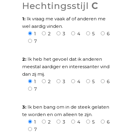
Hechtingsstijl
C
1:
Ik vraag me vaak af of anderen me
wel aardig vinden.
1
2
3
4
5
6
7
2:
Ik heb het gevoel dat ik anderen
meestal aardiger en interessanter vind
dan zij mij.
1
2
3
4
5
6
7
3:
Ik ben bang om in de steek gelaten
te worden en om alleen te zijn.
1
2
3
4
5
6
7