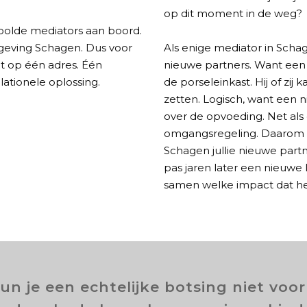
op dit moment in de weg?
hoolde mediators aan boord.
eving Schagen. Dus voor
Als enige mediator in Sch
cht op één adres. Één
nieuwe partners. Want een n
lationele oplossing.
de porseleinkast. Hij of zij
zetten. Logisch, want een 
over de opvoeding. Net als
omgangsregeling. Daarom b
Schagen jullie nieuwe partne
pas jaren later een nieuwe
samen welke impact dat he
un je een echtelijke botsing niet voo