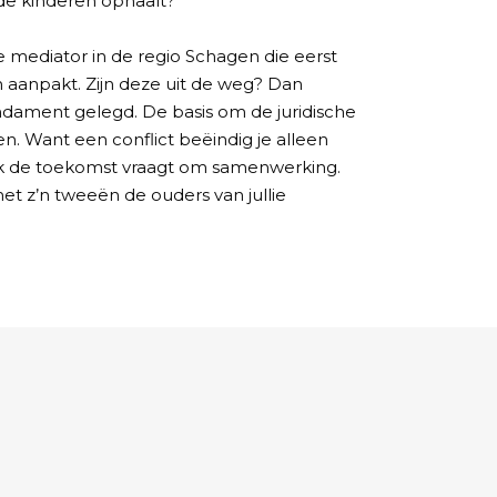
e kinderen ophaalt?
e mediator in de regio Schagen die eerst
n aanpakt. Zijn deze uit de weg? Dan
undament gelegd. De basis om de juridische
en. Want een conflict beëindig je alleen
k de toekomst vraagt om samenwerking.
 met z’n tweeën de ouders van jullie