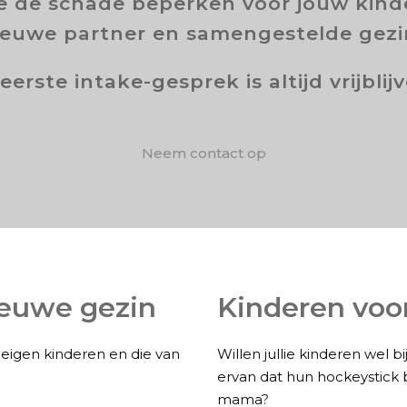
je de schade beperken voor jouw kind
ieuwe partner en samengestelde gezi
eerste intake-gesprek is altijd vrijblij
Neem contact op
ieuwe gezin
Kinderen voo
e eigen kinderen en die van
Willen jullie kinderen wel 
ervan dat hun hockeystick b
mama?