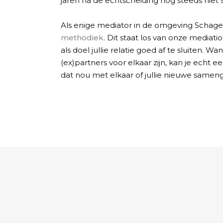
jaren na de echtscheiding nog steeds nie
Als enige mediator in de omgeving Schage
methodiek
. Dit staat los van onze mediati
als doel jullie relatie goed af te sluiten. Wan
(ex)partners voor elkaar zijn, kan je echt 
dat nou met elkaar of jullie nieuwe sameng