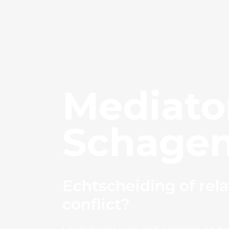
Mediato
Schage
Echtscheiding of rela
conflict?
Los het voor jullie zelf, kinderen en 