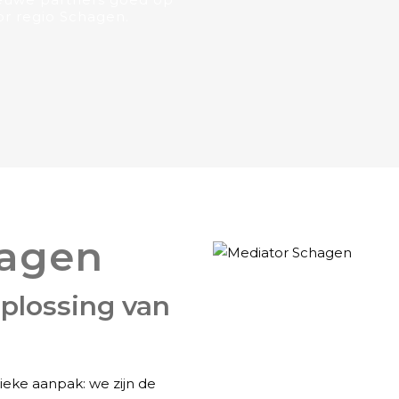
r regio Schagen.
hagen
plossing van
m
ieke aanpak: we zijn de