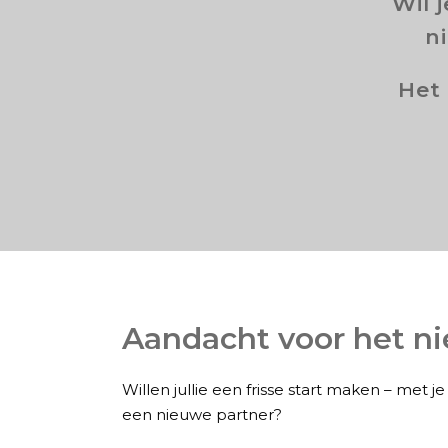
Wil 
n
Het 
Aandacht voor het n
Willen jullie een frisse start maken – met j
een nieuwe partner?