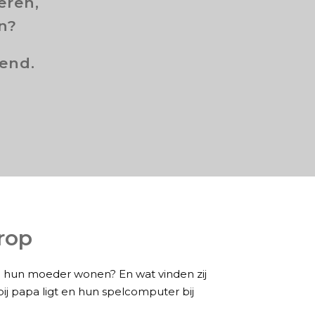
eren,
n?
vend.
rop
bij hun moeder wonen? En wat vinden zij
ij papa ligt en hun spelcomputer bij