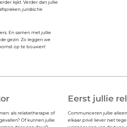
er kijkt. Verder dan jullie
fspraken, juridische
ers. En samen met jullie
de gezin. Zo leggen we
komst op te bouwen!
or
Eerst jullie r
en: als relatietherapie of
Communiceren jullie alleen
gevallen? Of kunnen jullie
elkaar privé liever niet tegen