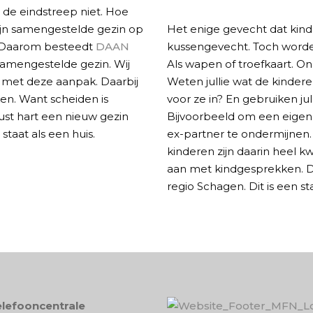
de eindstreep niet. Hoe
jn samengestelde gezin op
Het enige gevecht dat kin
. Daarom besteedt
DAAN
kussengevecht. Toch worden
samengestelde gezin. Wij
Als wapen of troefkaart. O
n met deze aanpak. Daarbij
Weten jullie wat de kindere
ken. Want scheiden is
voor ze in? En gebruiken jul
ust hart een nieuw gezin
Bijvoorbeeld om een eigen
taat als een huis.
ex-partner te ondermijnen. 
kinderen zijn daarin heel 
aan met kindgesprekken. D
regio Schagen. Dit is een st
lefooncentrale