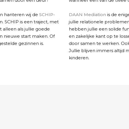
t samen door een deur?
wanneer een van de twee d
n hanteren wij de
SCHIP-
DAAN Mediation
is de enig
on. SCHIP is een traject, met
jullie relationele probleme
t alleen als jullie goede
hebben jullie een solide f
een nieuwe start maken. Of
en zakelijke kant op te loss
estelde gezinnen is.
door samen te werken. Oo
Jullie blijven immers altijd
kinderen.