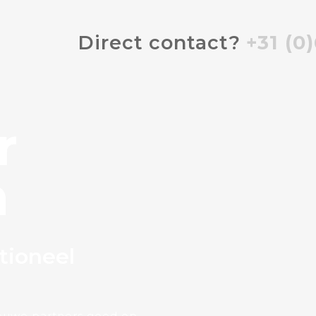
Direct contact?
+31 (0
r
n
tioneel
nieuwe partners goed op