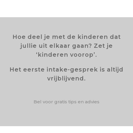
Hoe deel je met de kinderen dat
jullie uit elkaar gaan? Zet je
‘kinderen voorop’.
Het eerste intake-gesprek is altijd
vrijblijvend.
Bel voor gratis tips en advies