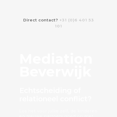
Direct contact?
+31 (0)6 401 53
101
Mediation
Beverwijk
Echtscheiding of
relationeel conflict?
Los het voor jullie zelf, de kinderen
en nieuwe partners goed op met